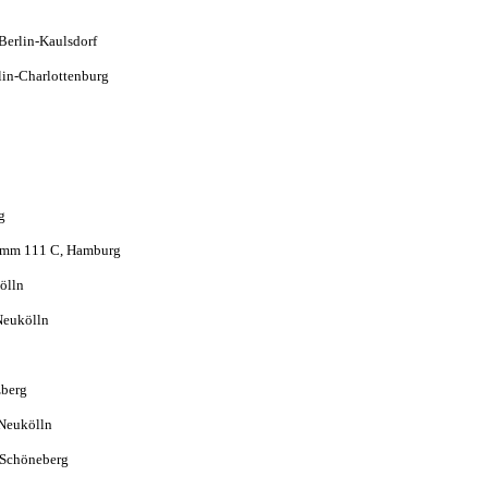
rf 107-109, Berlin-Kaulsdorf
rlin-Charlottenburg
g
Damm 111 C, Hamburg
ölln
Neukölln
zberg
-Neukölln
n-Schöneberg