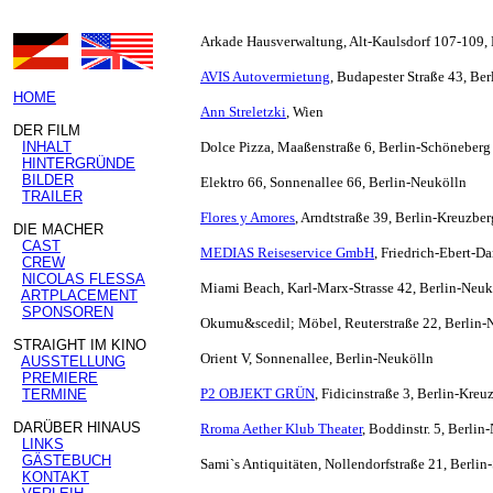
Arkade Hausverwaltung, Alt-Kaulsdo
AVIS Autovermietung
, Budapester Straße 43, Be
HOME
Ann Streletzki
, Wien
DER FILM
INHALT
Dolce Pizza, Maaßenstraße 6, Berlin-Schöneberg
HINTERGRÜNDE
BILDER
Elektro 66,
Sonnenallee 66, Berlin-Neukölln
TRAILER
Flores y Amores
, Arndtstraße 39, Berlin-Kreuzber
DIE MACHER
CAST
MEDIAS Reiseservice GmbH
, Friedrich-Ebert-
CREW
NICOLAS FLESSA
Miami Beach, Karl-Marx-Strasse 42, Berlin-Neuk
ARTPLACEMENT
SPONSOREN
Okumu&scedil; Möbel, Reuterstraße 22, Berlin-
STRAIGHT IM KINO
Orient V, Sonnenallee, Berlin-Neukölln
AUSSTELLUNG
PREMIERE
P2 OBJEKT GRÜN
, Fidicinstraße 3, Berlin-Kreu
TERMINE
DARÜBER HINAUS
Rroma Aether Klub Theater
, Boddinstr. 5, Berlin
LINKS
GÄSTEBUCH
Sami`s Antiquitäten, Nollendorfstraße 21, Berli
KONTAKT